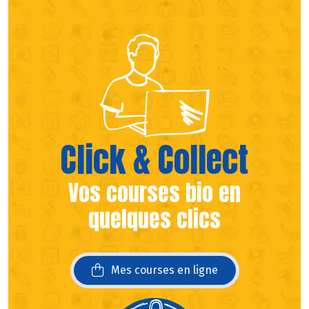
(s’ouvre dans une nouvelle fen
(s’ouvre dans une nouvelle fen
Click & Collect
Vos courses bio en
quelques clics
Mes courses en ligne