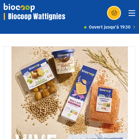
Biocoop Wattignies
(s’ouvre dans u
Ouvert jusqu'à 19:30
Previous
Next