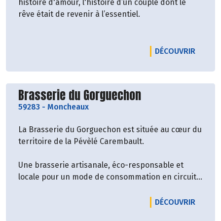
histoire d'amour, l'histoire d’un couple dont le
rêve était de revenir à l’essentiel.
LE PR
DÉCOUVRIR
Découvrir le producteur
Brasserie du Gorguechon
59283
-
Moncheaux
La Brasserie du Gorguechon est située au cœur du
territoire de la Pévèlé Carembault.
Une brasserie artisanale, éco-responsable et
locale pour un mode de consommation en circuit-
court et au contact des habitants.
LE PR
DÉCOUVRIR