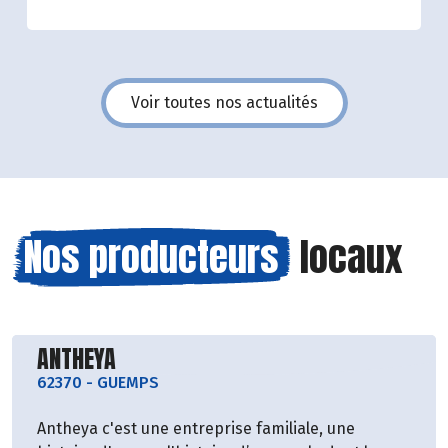
Voir toutes nos actualités
Nos producteurs
locaux
Découvrir le producteur
ANTHEYA
62370
-
GUEMPS
Antheya c'est une entreprise familiale, une