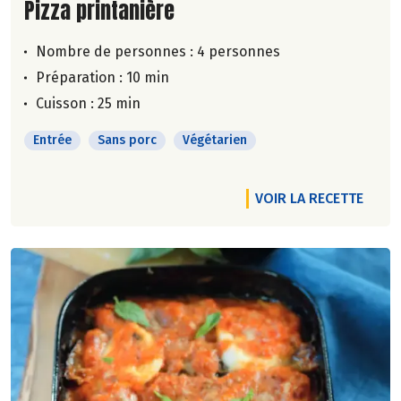
Lire la suite de la recette
Pizza printanière
Nombre de personnes :
4 personnes
Préparation : 10 min
Cuisson : 25 min
Entrée
Sans porc
Végétarien
VOIR LA RECETTE