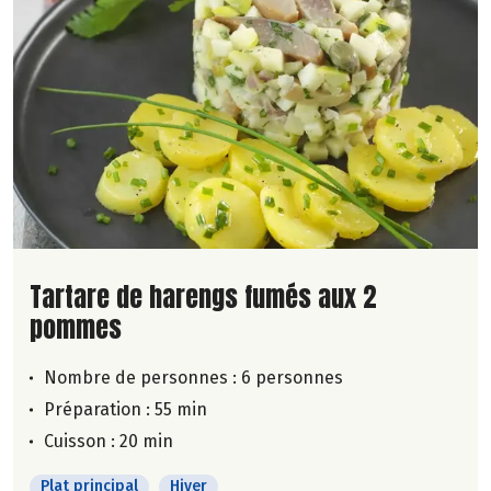
Lire la suite de la recette
Tartare de harengs fumés aux 2
pommes
Nombre de personnes :
6 personnes
Préparation : 55 min
Cuisson : 20 min
Plat principal
Hiver