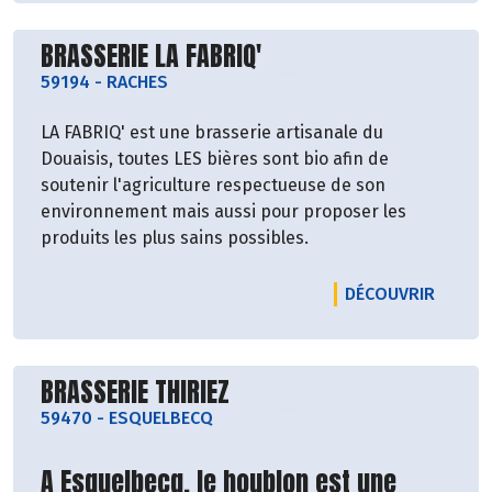
Découvrir le producteur
BRASSERIE LA FABRIQ'
59194
-
RACHES
LA FABRIQ' est une brasserie artisanale du
Douaisis, toutes LES bières sont bio afin de
soutenir l'agriculture respectueuse de son
environnement mais aussi pour proposer les
produits les plus sains possibles.
LE PRO
DÉCOUVRIR
Découvrir le producteur
BRASSERIE THIRIEZ
59470
-
ESQUELBECQ
A Esquelbecq, le houblon est une