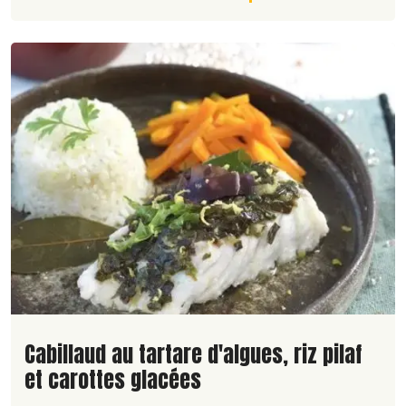
Lire la suite de la recette
Cabillaud au tartare d'algues, riz pilaf
et carottes glacées