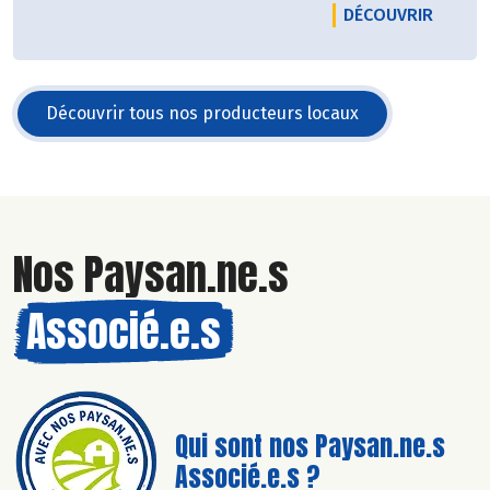
et produit du beurre, du lait notamment battu et
LE PRO
DÉCOUVRIR
cru, ainsi que des yaourts !
Découvrir tous nos producteurs locaux
Nos Paysan.ne.s
Associé.e.s
Qui sont nos Paysan.ne.s
Associé.e.s ?