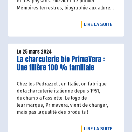
et des paysans. Elle vient de publier
Mémoires terrestres, biographie aux allures
de mémoire collective. À 72 ans, sa vitalité et
sa détermination à prendre soin du monde
DE L'ART
LIRE LA SUITE
et des gens n’ont pas pris une ride. Qu’on la
rencontre, qu’on la lise, même effet : un
coup de fouet ou de jeune, un coup de
chaud. Et comme la sève qui monte au
Le 25 mars 2024
Lire la suite de l'article
La charcuterie bio PrimaVera :
printemps, on a envie de faire éclore un
nouveau monde, avec elle.
Une filière 100 % familiale
Chez les Pedrazzoli, en Italie, on fabrique
de la charcuterie italienne depuis 1951,
du champ à l’assiette. Le logo de
leur marque, Primavera, vient de changer,
mais pas la qualité des produits !
DE L'ART
LIRE LA SUITE