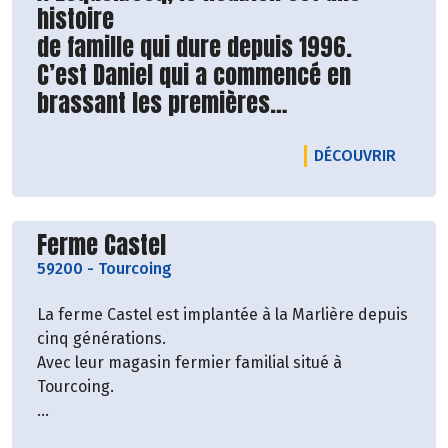
histoire
de famille qui dure depuis 1996.
C’est Daniel qui a commencé en
brassant les premières
bières il y a 20 ans. Et c’est Clara
aujourd'hui qui perpétue
LE PRO
DÉCOUVRIR
la tradition avec toute l'équipe.
Toutes LES productions respectent
Découvrir le producteur
Ferme Castel
nos valeurs :
59200
-
Tourcoing
qualité, partage, diversité, plaisir,
La ferme Castel est implantée à la Marlière depuis
goût.
cinq générations.
Avec leur magasin fermier familial situé à
Tourcoing.
Cette magnifique ferme élève des vaches laitières