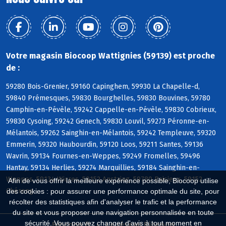
Votre magasin Biocoop Wattignies (59139) est proche
de :
59280 Bois-Grenier, 59160 Capinghem, 59930 La Chapelle-d,
59840 Prémesques, 59830 Bourghelles, 59830 Bouvines, 59780
Camphin-en-Pévèle, 59242 Cappelle-en-Pévèle, 59830 Cobrieux,
59830 Cysoing, 59242 Genech, 59830 Louvil, 59273 Péronne-en-
Mélantois, 59262 Sainghin-en-Mélantois, 59242 Templeuve, 59320
Emmerin, 59320 Haubourdin, 59120 Loos, 59211 Santes, 59136
Wavrin, 59134 Fournes-en-Weppes, 59249 Fromelles, 59496
Hantay, 59134 Herlies, 59274 Marquillies, 59184 Sainghin-en-
Weppes, 59134 Wicres, 59152 Anstaing, 59780 Baisieux, 59152
Afin de vous offrir la meilleure expérience possible, Biocoop utilise
Chéreng
des cookies : pour assurer une performance optimale du site, pour
récolter des statistiques afin d'analyser le trafic et la performance
du site et vous proposer une navigation personnalisée en toute
sécurité. Vous pouvez changer d'avis à tout moment en
Biocoop.fr
Le réseau Biocoop