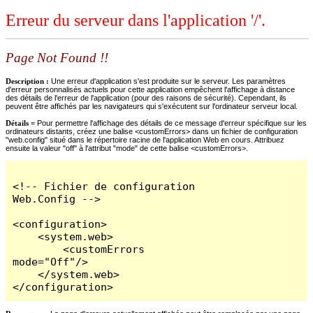
Erreur du serveur dans l'application '/'.
Page Not Found !!
Description :
Une erreur d'application s'est produite sur le serveur. Les paramètres
d'erreur personnalisés actuels pour cette application empêchent l'affichage à distance
des détails de l'erreur de l'application (pour des raisons de sécurité). Cependant, ils
peuvent être affichés par les navigateurs qui s'exécutent sur l'ordinateur serveur local.
Détails =
Pour permettre l'affichage des détails de ce message d'erreur spécifique sur les
ordinateurs distants, créez une balise <customErrors> dans un fichier de configuration
"web.config" situé dans le répertoire racine de l'application Web en cours. Attribuez
ensuite la valeur "off" à l'attribut "mode" de cette balise <customErrors>.
<!-- Fichier de configuration 
Web.Config -->

<configuration>

    <system.web>

        <customErrors 
mode="Off"/>

    </system.web>

</configuration>