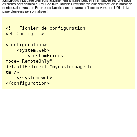
Remarques :
La page d'erreurs actuellement affichée peut être remplacée par une page
d'erreurs personnalisée. Pour ce faire, modifiez l'attribut "defaultRedirect" de la balise de
configuration <customErrors> de l'application, de sorte qu'il pointe vers une URL de la
page d'erreurs personnalisée !
<!-- Fichier de configuration 
Web.Config -->

<configuration>

    <system.web>

        <customErrors 
mode="RemoteOnly" 
defaultRedirect="mycustompage.h
tm"/>

    </system.web>

</configuration>