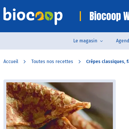
Biocoop W
Le magasin
Agen
Accueil
Toutes nos recettes
Crêpes classiques, fa