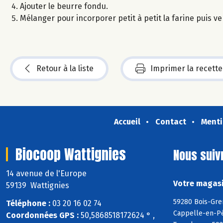
Ajouter le beurre fondu.
Mélanger pour incorporer petit à petit la farine puis v
Retour à la liste
Imprimer la recette
Accueil
Contact
Menti
Biocoop Wattignies
Nous suiv
14 avenue de l'Europe
Votre magasi
59139 Wattignies
59280 Bois-Gre
Téléphone :
03 20 16 02 74
Cappelle-en-Pé
Coordonnées GPS :
50,5868518172624 ° ,