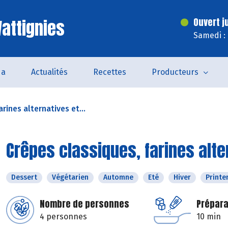
attignies
Ouvert j
Samedi :
da
Actualités
Recettes
Producteurs
rines alternatives et...
Crêpes classiques, farines alte
Dessert
Végétarien
Automne
Eté
Hiver
Print
Nombre de personnes
Prépara
4 personnes
10 min