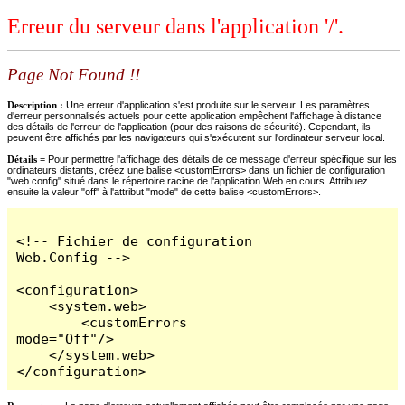
Erreur du serveur dans l'application '/'.
Page Not Found !!
Description :
Une erreur d'application s'est produite sur le serveur. Les paramètres
d'erreur personnalisés actuels pour cette application empêchent l'affichage à distance
des détails de l'erreur de l'application (pour des raisons de sécurité). Cependant, ils
peuvent être affichés par les navigateurs qui s'exécutent sur l'ordinateur serveur local.
Détails =
Pour permettre l'affichage des détails de ce message d'erreur spécifique sur les
ordinateurs distants, créez une balise <customErrors> dans un fichier de configuration
"web.config" situé dans le répertoire racine de l'application Web en cours. Attribuez
ensuite la valeur "off" à l'attribut "mode" de cette balise <customErrors>.
<!-- Fichier de configuration 
Web.Config -->

<configuration>

    <system.web>

        <customErrors 
mode="Off"/>

    </system.web>

</configuration>