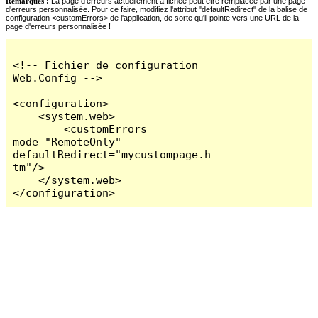
Remarques :
La page d'erreurs actuellement affichée peut être remplacée par une page
d'erreurs personnalisée. Pour ce faire, modifiez l'attribut "defaultRedirect" de la balise de
configuration <customErrors> de l'application, de sorte qu'il pointe vers une URL de la
page d'erreurs personnalisée !
<!-- Fichier de configuration 
Web.Config -->

<configuration>

    <system.web>

        <customErrors 
mode="RemoteOnly" 
defaultRedirect="mycustompage.h
tm"/>

    </system.web>

</configuration>