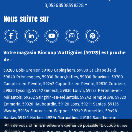
3,05268508598328 °
Nous suivre sur
Votre magasin Biocoop Wattignies (59139) est proche
de :
59280 Bois-Grenier, 59160 Capinghem, 59930 La Chapelle-d,
59840 Prémesques, 59830 Bourghelles, 59830 Bouvines, 59780
Camphin-en-Pévèle, 59242 Cappelle-en-Pévèle, 59830 Cobrieux,
59830 Cysoing, 59242 Genech, 59830 Louvil, 59273 Péronne-en-
Mélantois, 59262 Sainghin-en-Mélantois, 59242 Templeuve, 59320
Emmerin, 59320 Haubourdin, 59120 Loos, 59211 Santes, 59136
Wavrin, 59134 Fournes-en-Weppes, 59249 Fromelles, 59496
Hantay, 59134 Herlies, 59274 Marquillies, 59184 Sainghin-en-
Weppes, 59134 Wicres, 59152 Anstaing, 59780 Baisieux, 59152
Afin de vous offrir la meilleure expérience possible, Biocoop utilise
Chéreng
des cookies : pour assurer une performance optimale du site, pour