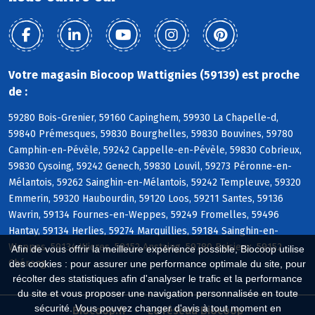
Votre magasin Biocoop Wattignies (59139) est proche
de :
59280 Bois-Grenier, 59160 Capinghem, 59930 La Chapelle-d,
59840 Prémesques, 59830 Bourghelles, 59830 Bouvines, 59780
Camphin-en-Pévèle, 59242 Cappelle-en-Pévèle, 59830 Cobrieux,
59830 Cysoing, 59242 Genech, 59830 Louvil, 59273 Péronne-en-
Mélantois, 59262 Sainghin-en-Mélantois, 59242 Templeuve, 59320
Emmerin, 59320 Haubourdin, 59120 Loos, 59211 Santes, 59136
Wavrin, 59134 Fournes-en-Weppes, 59249 Fromelles, 59496
Hantay, 59134 Herlies, 59274 Marquillies, 59184 Sainghin-en-
Weppes, 59134 Wicres, 59152 Anstaing, 59780 Baisieux, 59152
Afin de vous offrir la meilleure expérience possible, Biocoop utilise
Chéreng
des cookies : pour assurer une performance optimale du site, pour
récolter des statistiques afin d'analyser le trafic et la performance
du site et vous proposer une navigation personnalisée en toute
sécurité. Vous pouvez changer d'avis à tout moment en
Biocoop.fr
Le réseau Biocoop