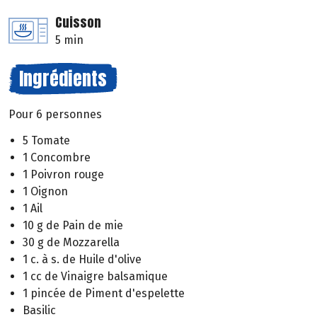
Cuisson
5 min
Ingrédients
Pour 6 personnes
5 Tomate
1 Concombre
1 Poivron rouge
1 Oignon
1 Ail
10 g de Pain de mie
30 g de Mozzarella
1 c. à s. de Huile d'olive
1 cc de Vinaigre balsamique
1 pincée de Piment d'espelette
Basilic