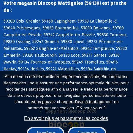
Votre magasin Biocoop Wattignies (59139) est proche
de :
59280 Bois-Grenier, 59160 Capinghem, 59930 La Chapelle-d,
59840 Prémesques, 59830 Bourghelles, 59830 Bouvines, 59780
Camphin-en-Pévèle, 59242 Cappelle-en-Pévèle, 59830 Cobrieux,
59830 Cysoing, 59242 Genech, 59830 Louvil, 59273 Péronne-en-
Mélantois, 59262 Sainghin-en-Mélantois, 59242 Templeuve, 59320
Emmerin, 59320 Haubourdin, 59120 Loos, 59211 Santes, 59136
Wavrin, 59134 Fournes-en-Weppes, 59249 Fromelles, 59496
Hantay, 59134 Herlies, 59274 Marquillies, 59184 Sainghin-en-
Weppes, 59134 Wicres, 59152 Anstaing, 59780 Baisieux, 59152
Afin de vous offrir la meilleure expérience possible, Biocoop utilise
Chéreng
des cookies : pour assurer une performance optimale du site, pour
récolter des statistiques afin d'analyser le trafic et la performance
du site et vous proposer une navigation personnalisée en toute
sécurité. Vous pouvez changer d'avis à tout moment en
Biocoop.fr
Le réseau Biocoop
paramétrant vos cookies. OK pour vous ?
Copyright Biocoop 2026
En savoir plus et paramétrer les cookies