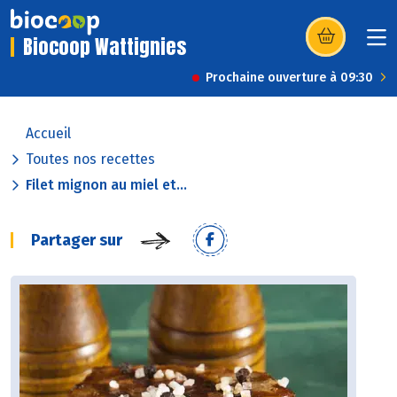
Biocoop Wattignies
(s’ouvre dans u
Prochaine ouverture à 09:30
Accueil
Toutes nos recettes
Filet mignon au miel et...
Partager sur