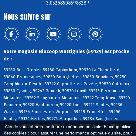
3,05268508598328 °
Nous suivre sur
Votre magasin Biocoop Wattignies (59139) est proche
de :
59280 Bois-Grenier, 59160 Capinghem, 59930 La Chapelle-d,
59840 Prémesques, 59830 Bourghelles, 59830 Bouvines, 59780
Camphin-en-Pévèle, 59242 Cappelle-en-Pévèle, 59830 Cobrieux,
59830 Cysoing, 59242 Genech, 59830 Louvil, 59273 Péronne-en-
Mélantois, 59262 Sainghin-en-Mélantois, 59242 Templeuve, 59320
Emmerin, 59320 Haubourdin, 59120 Loos, 59211 Santes, 59136
Wavrin, 59134 Fournes-en-Weppes, 59249 Fromelles, 59496
Hantay, 59134 Herlies, 59274 Marquillies, 59184 Sainghin-en-
Weppes, 59134 Wicres, 59152 Anstaing, 59780 Baisieux, 59152
Afin de vous offrir la meilleure expérience possible, Biocoop utilise
Chéreng
des cookies : pour assurer une performance optimale du site, pour