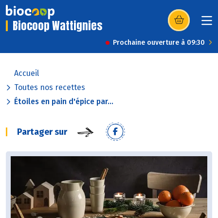
Biocoop Wattignies
(s’ouvre dans u
Prochaine ouverture à 09:30
Accueil
Toutes nos recettes
Étoiles en pain d'épice par...
Partager sur