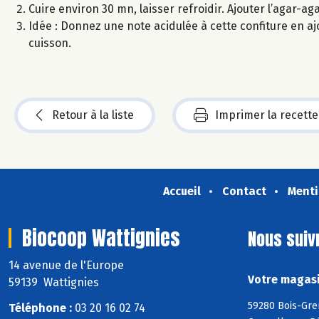
Cuire environ 30 mn, laisser refroidir. Ajouter l’agar-a
Idée : Donnez une note acidulée à cette confiture en a
cuisson.
Retour à la liste
Imprimer la recette
Accueil
Contact
Menti
Biocoop Wattignies
Nous suiv
14 avenue de l'Europe
Votre magasi
59139 Wattignies
59280 Bois-Gre
Téléphone :
03 20 16 02 74