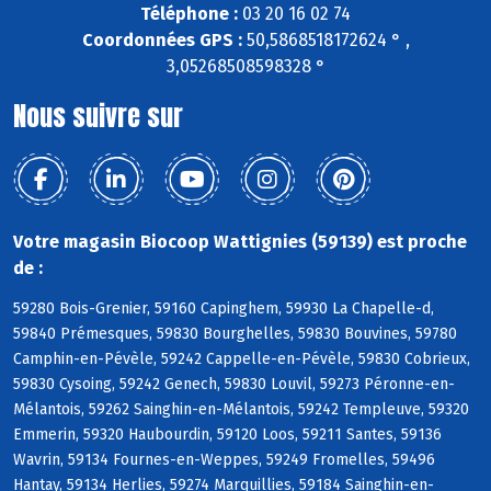
Téléphone :
03 20 16 02 74
Coordonnées GPS :
50,5868518172624 ° ,
3,05268508598328 °
Nous suivre sur
Votre magasin Biocoop Wattignies (59139) est proche
de :
59280 Bois-Grenier, 59160 Capinghem, 59930 La Chapelle-d,
59840 Prémesques, 59830 Bourghelles, 59830 Bouvines, 59780
Camphin-en-Pévèle, 59242 Cappelle-en-Pévèle, 59830 Cobrieux,
59830 Cysoing, 59242 Genech, 59830 Louvil, 59273 Péronne-en-
Mélantois, 59262 Sainghin-en-Mélantois, 59242 Templeuve, 59320
Emmerin, 59320 Haubourdin, 59120 Loos, 59211 Santes, 59136
Wavrin, 59134 Fournes-en-Weppes, 59249 Fromelles, 59496
Hantay, 59134 Herlies, 59274 Marquillies, 59184 Sainghin-en-