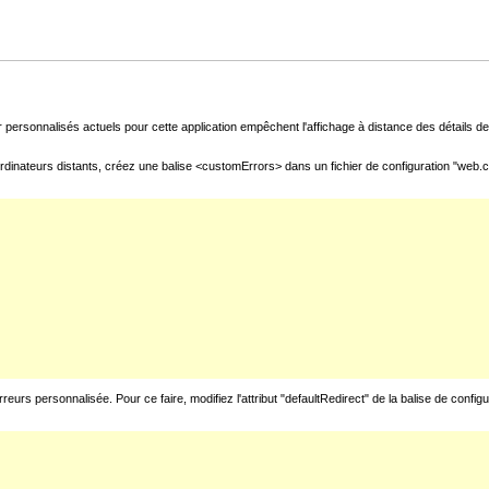
 personnalisés actuels pour cette application empêchent l'affichage à distance des détails de 
rdinateurs distants, créez une balise <customErrors> dans un fichier de configuration "web.con
urs personnalisée. Pour ce faire, modifiez l'attribut "defaultRedirect" de la balise de config