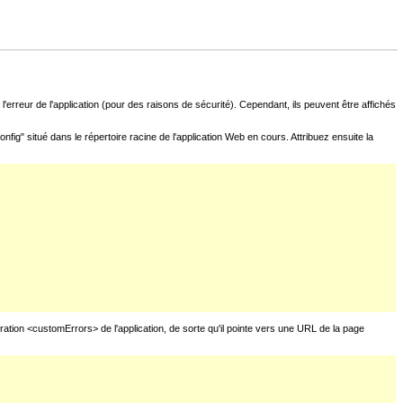
l'erreur de l'application (pour des raisons de sécurité). Cependant, ils peuvent être affichés
fig" situé dans le répertoire racine de l'application Web en cours. Attribuez ensuite la
uration <customErrors> de l'application, de sorte qu'il pointe vers une URL de la page