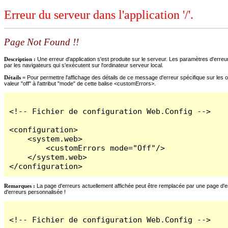
Erreur du serveur dans l'application '/'.
Page Not Found !!
Description :
Une erreur d'application s'est produite sur le serveur. Les paramètres d'erreur
par les navigateurs qui s'exécutent sur l'ordinateur serveur local.
Détails =
Pour permettre l'affichage des détails de ce message d'erreur spécifique sur les o
valeur "off" à l'attribut "mode" de cette balise <customErrors>.
<!-- Fichier de configuration Web.Config -->

<configuration>

    <system.web>

        <customErrors mode="Off"/>

    </system.web>

</configuration>
Remarques :
La page d'erreurs actuellement affichée peut être remplacée par une page d'erre
d'erreurs personnalisée !
<!-- Fichier de configuration Web.Config -->
