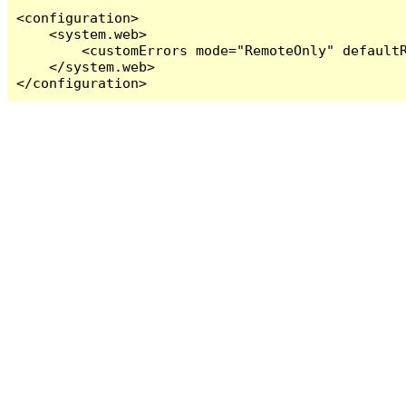
<configuration>

    <system.web>

        <customErrors mode="RemoteOnly" defaultR
    </system.web>

</configuration>