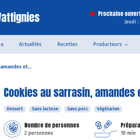
attignies
Prochaine ouver
Jeudi 
da
Actualités
Recettes
Producteurs
 amandes et...
Cookies au sarrasin, amandes 
Dessert
Sans lactose
Sans porc
Végétarien
Nombre de personnes
Prépara
2 personnes
10 min