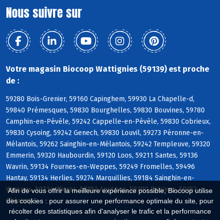
Nous suivre sur
Votre magasin Biocoop Wattignies (59139) est proche
de :
59280 Bois-Grenier, 59160 Capinghem, 59930 La Chapelle-d,
59840 Prémesques, 59830 Bourghelles, 59830 Bouvines, 59780
Camphin-en-Pévèle, 59242 Cappelle-en-Pévèle, 59830 Cobrieux,
59830 Cysoing, 59242 Genech, 59830 Louvil, 59273 Péronne-en-
Mélantois, 59262 Sainghin-en-Mélantois, 59242 Templeuve, 59320
Emmerin, 59320 Haubourdin, 59120 Loos, 59211 Santes, 59136
Wavrin, 59134 Fournes-en-Weppes, 59249 Fromelles, 59496
Hantay, 59134 Herlies, 59274 Marquillies, 59184 Sainghin-en-
Weppes, 59134 Wicres, 59152 Anstaing, 59780 Baisieux, 59152
Afin de vous offrir la meilleure expérience possible, Biocoop utilise
Chéreng
des cookies : pour assurer une performance optimale du site, pour
récolter des statistiques afin d'analyser le trafic et la performance