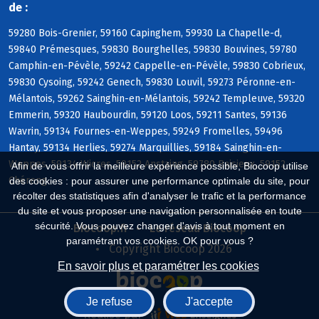
de :
59280 Bois-Grenier, 59160 Capinghem, 59930 La Chapelle-d,
59840 Prémesques, 59830 Bourghelles, 59830 Bouvines, 59780
Camphin-en-Pévèle, 59242 Cappelle-en-Pévèle, 59830 Cobrieux,
59830 Cysoing, 59242 Genech, 59830 Louvil, 59273 Péronne-en-
Mélantois, 59262 Sainghin-en-Mélantois, 59242 Templeuve, 59320
Emmerin, 59320 Haubourdin, 59120 Loos, 59211 Santes, 59136
Wavrin, 59134 Fournes-en-Weppes, 59249 Fromelles, 59496
Hantay, 59134 Herlies, 59274 Marquillies, 59184 Sainghin-en-
Weppes, 59134 Wicres, 59152 Anstaing, 59780 Baisieux, 59152
Afin de vous offrir la meilleure expérience possible, Biocoop utilise
Chéreng
des cookies : pour assurer une performance optimale du site, pour
récolter des statistiques afin d'analyser le trafic et la performance
du site et vous proposer une navigation personnalisée en toute
sécurité. Vous pouvez changer d'avis à tout moment en
Biocoop.fr
Le réseau Biocoop
paramétrant vos cookies. OK pour vous ?
Copyright Biocoop 2026
En savoir plus et paramétrer les cookies
Je refuse
J'accepte
Réalisé par