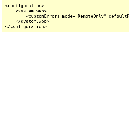
<configuration>

    <system.web>

        <customErrors mode="RemoteOnly" defaultR
    </system.web>

</configuration>