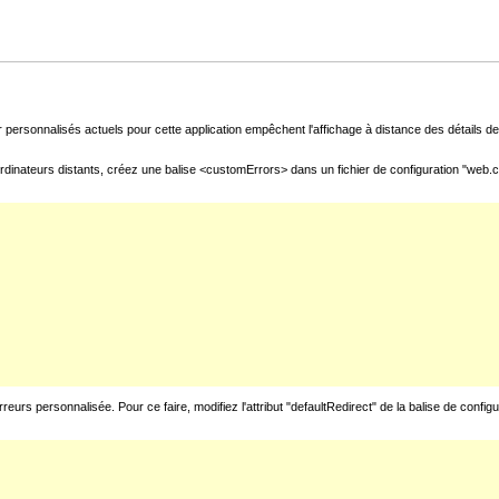
 personnalisés actuels pour cette application empêchent l'affichage à distance des détails de 
rdinateurs distants, créez une balise <customErrors> dans un fichier de configuration "web.con
urs personnalisée. Pour ce faire, modifiez l'attribut "defaultRedirect" de la balise de config