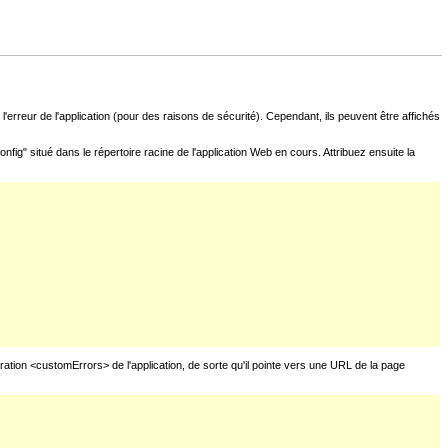
l'erreur de l'application (pour des raisons de sécurité). Cependant, ils peuvent être affichés
fig" situé dans le répertoire racine de l'application Web en cours. Attribuez ensuite la
uration <customErrors> de l'application, de sorte qu'il pointe vers une URL de la page