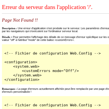
Erreur du serveur dans l'application '/'.
Page Not Found !!
Description :
Une erreur d'application s'est produite sur le serveur. Les paramètres d'erreur
par les navigateurs qui s'exécutent sur l'ordinateur serveur local.
Détails =
Pour permettre l'affichage des détails de ce message d'erreur spécifique sur les o
valeur "off" à l'attribut "mode" de cette balise <customErrors>.
<!-- Fichier de configuration Web.Config -->

<configuration>

    <system.web>

        <customErrors mode="Off"/>

    </system.web>

</configuration>
Remarques :
La page d'erreurs actuellement affichée peut être remplacée par une page d'erre
d'erreurs personnalisée !
<!-- Fichier de configuration Web.Config -->
