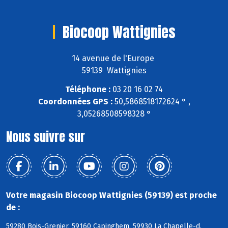
Biocoop Wattignies
14 avenue de l'Europe
59139 Wattignies
Téléphone :
03 20 16 02 74
Coordonnées GPS :
50,5868518172624 ° ,
3,05268508598328 °
Nous suivre sur
Votre magasin Biocoop Wattignies (59139) est proche
de :
59280 Bois-Grenier, 59160 Capinghem, 59930 La Chapelle-d,