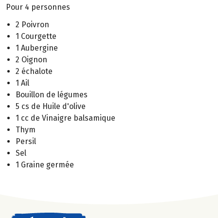
Pour 4 personnes
2 Poivron
1 Courgette
1 Aubergine
2 Oignon
2 échalote
1 Ail
Bouillon de légumes
5 cs de Huile d'olive
1 cc de Vinaigre balsamique
Thym
Persil
Sel
1 Graine germée