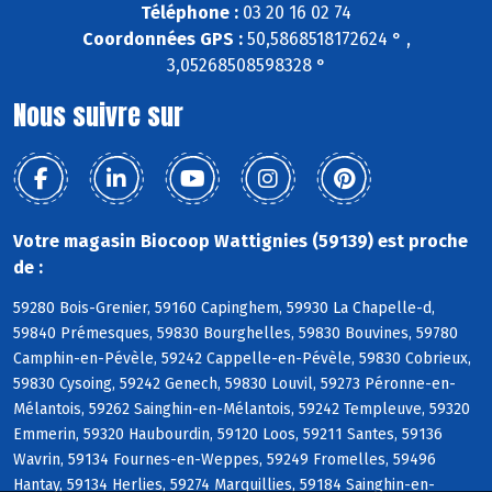
Téléphone :
03 20 16 02 74
Coordonnées GPS :
50,5868518172624 ° ,
3,05268508598328 °
Nous suivre sur
Votre magasin Biocoop Wattignies (59139) est proche
de :
59280 Bois-Grenier, 59160 Capinghem, 59930 La Chapelle-d,
59840 Prémesques, 59830 Bourghelles, 59830 Bouvines, 59780
Camphin-en-Pévèle, 59242 Cappelle-en-Pévèle, 59830 Cobrieux,
59830 Cysoing, 59242 Genech, 59830 Louvil, 59273 Péronne-en-
Mélantois, 59262 Sainghin-en-Mélantois, 59242 Templeuve, 59320
Emmerin, 59320 Haubourdin, 59120 Loos, 59211 Santes, 59136
Wavrin, 59134 Fournes-en-Weppes, 59249 Fromelles, 59496
Hantay, 59134 Herlies, 59274 Marquillies, 59184 Sainghin-en-