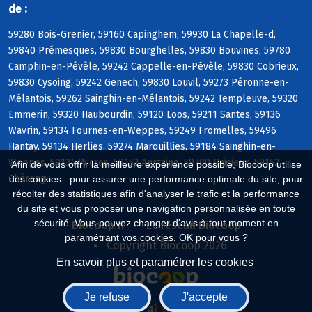
de :
59280 Bois-Grenier, 59160 Capinghem, 59930 La Chapelle-d,
59840 Prémesques, 59830 Bourghelles, 59830 Bouvines, 59780
Camphin-en-Pévèle, 59242 Cappelle-en-Pévèle, 59830 Cobrieux,
59830 Cysoing, 59242 Genech, 59830 Louvil, 59273 Péronne-en-
Mélantois, 59262 Sainghin-en-Mélantois, 59242 Templeuve, 59320
Emmerin, 59320 Haubourdin, 59120 Loos, 59211 Santes, 59136
Wavrin, 59134 Fournes-en-Weppes, 59249 Fromelles, 59496
Hantay, 59134 Herlies, 59274 Marquillies, 59184 Sainghin-en-
Weppes, 59134 Wicres, 59152 Anstaing, 59780 Baisieux, 59152
Afin de vous offrir la meilleure expérience possible, Biocoop utilise
Chéreng
des cookies : pour assurer une performance optimale du site, pour
récolter des statistiques afin d'analyser le trafic et la performance
du site et vous proposer une navigation personnalisée en toute
sécurité. Vous pouvez changer d'avis à tout moment en
Biocoop.fr
Le réseau Biocoop
paramétrant vos cookies. OK pour vous ?
Copyright Biocoop 2026
En savoir plus et paramétrer les cookies
Je refuse
J'accepte
Réalisé par