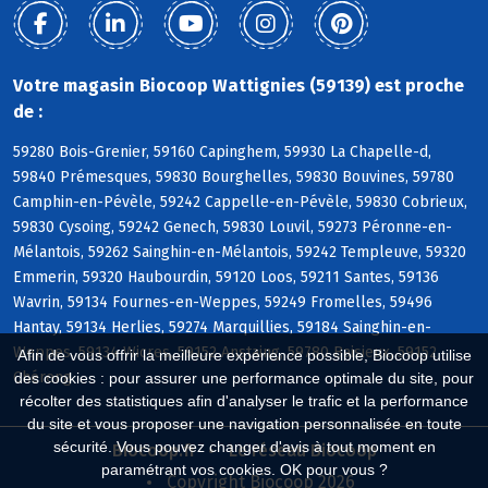
Votre magasin Biocoop Wattignies (59139) est proche
de :
59280 Bois-Grenier, 59160 Capinghem, 59930 La Chapelle-d,
59840 Prémesques, 59830 Bourghelles, 59830 Bouvines, 59780
Camphin-en-Pévèle, 59242 Cappelle-en-Pévèle, 59830 Cobrieux,
59830 Cysoing, 59242 Genech, 59830 Louvil, 59273 Péronne-en-
Mélantois, 59262 Sainghin-en-Mélantois, 59242 Templeuve, 59320
Emmerin, 59320 Haubourdin, 59120 Loos, 59211 Santes, 59136
Wavrin, 59134 Fournes-en-Weppes, 59249 Fromelles, 59496
Hantay, 59134 Herlies, 59274 Marquillies, 59184 Sainghin-en-
Weppes, 59134 Wicres, 59152 Anstaing, 59780 Baisieux, 59152
Afin de vous offrir la meilleure expérience possible, Biocoop utilise
Chéreng
des cookies : pour assurer une performance optimale du site, pour
récolter des statistiques afin d'analyser le trafic et la performance
du site et vous proposer une navigation personnalisée en toute
sécurité. Vous pouvez changer d'avis à tout moment en
Biocoop.fr
Le réseau Biocoop
paramétrant vos cookies. OK pour vous ?
Copyright Biocoop 2026