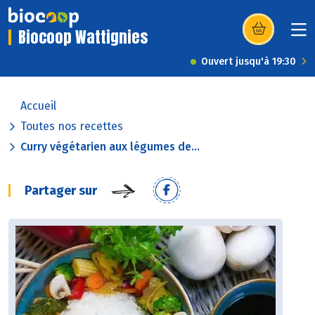
Biocoop Wattignies
(s’ouvre dans u
Ouvert jusqu'à 19:30
Accueil
Toutes nos recettes
Curry végétarien aux légumes de...
Partager sur