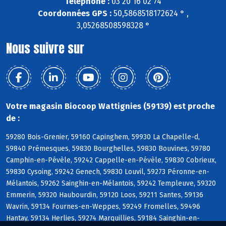
Téléphone :
03 20 16 02 74
Coordonnées GPS :
50,5868518172624 ° ,
3,05268508598328 °
Nous suivre sur
Votre magasin Biocoop Wattignies (59139) est proche
de :
59280 Bois-Grenier, 59160 Capinghem, 59930 La Chapelle-d,
59840 Prémesques, 59830 Bourghelles, 59830 Bouvines, 59780
Camphin-en-Pévèle, 59242 Cappelle-en-Pévèle, 59830 Cobrieux,
59830 Cysoing, 59242 Genech, 59830 Louvil, 59273 Péronne-en-
Mélantois, 59262 Sainghin-en-Mélantois, 59242 Templeuve, 59320
Emmerin, 59320 Haubourdin, 59120 Loos, 59211 Santes, 59136
Wavrin, 59134 Fournes-en-Weppes, 59249 Fromelles, 59496
Hantay, 59134 Herlies, 59274 Marquillies, 59184 Sainghin-en-