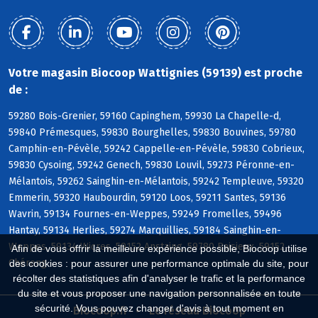
Votre magasin Biocoop Wattignies (59139) est proche
de :
59280 Bois-Grenier, 59160 Capinghem, 59930 La Chapelle-d,
59840 Prémesques, 59830 Bourghelles, 59830 Bouvines, 59780
Camphin-en-Pévèle, 59242 Cappelle-en-Pévèle, 59830 Cobrieux,
59830 Cysoing, 59242 Genech, 59830 Louvil, 59273 Péronne-en-
Mélantois, 59262 Sainghin-en-Mélantois, 59242 Templeuve, 59320
Emmerin, 59320 Haubourdin, 59120 Loos, 59211 Santes, 59136
Wavrin, 59134 Fournes-en-Weppes, 59249 Fromelles, 59496
Hantay, 59134 Herlies, 59274 Marquillies, 59184 Sainghin-en-
Weppes, 59134 Wicres, 59152 Anstaing, 59780 Baisieux, 59152
Afin de vous offrir la meilleure expérience possible, Biocoop utilise
Chéreng
des cookies : pour assurer une performance optimale du site, pour
récolter des statistiques afin d'analyser le trafic et la performance
du site et vous proposer une navigation personnalisée en toute
sécurité. Vous pouvez changer d'avis à tout moment en
Biocoop.fr
Le réseau Biocoop