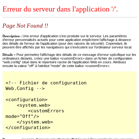
Erreur du serveur dans l'application '/'.
Page Not Found !!
Description :
Une erreur d'application s'est produite sur le serveur. Les paramètres
d'erreur personnalisés actuels pour cette application empêchent l'affichage à distance
des détails de l'erreur de l'application (pour des raisons de sécurité). Cependant, ils
peuvent être affichés par les navigateurs qui s'exécutent sur l'ordinateur serveur local.
Détails =
Pour permettre l'affichage des détails de ce message d'erreur spécifique sur les
ordinateurs distants, créez une balise <customErrors> dans un fichier de configuration
"web.config" situé dans le répertoire racine de l'application Web en cours. Attribuez
ensuite la valeur "off" à l'attribut "mode" de cette balise <customErrors>.
<!-- Fichier de configuration 
Web.Config -->

<configuration>

    <system.web>

        <customErrors 
mode="Off"/>

    </system.web>

</configuration>