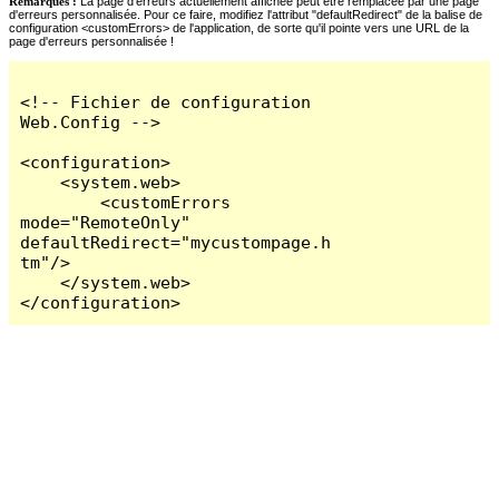
Remarques :
La page d'erreurs actuellement affichée peut être remplacée par une page
d'erreurs personnalisée. Pour ce faire, modifiez l'attribut "defaultRedirect" de la balise de
configuration <customErrors> de l'application, de sorte qu'il pointe vers une URL de la
page d'erreurs personnalisée !
<!-- Fichier de configuration 
Web.Config -->

<configuration>

    <system.web>

        <customErrors 
mode="RemoteOnly" 
defaultRedirect="mycustompage.h
tm"/>

    </system.web>

</configuration>