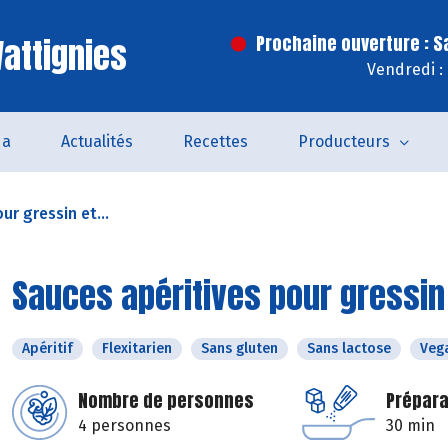
attignies
Prochaine ouverture : 
Vendredi :
da
Actualités
Recettes
Producteurs
ur gressin et...
Sauces apéritives pour gressin
Apéritif
Flexitarien
Sans gluten
Sans lactose
Veg
Nombre de personnes
Prépara
4 personnes
30 min