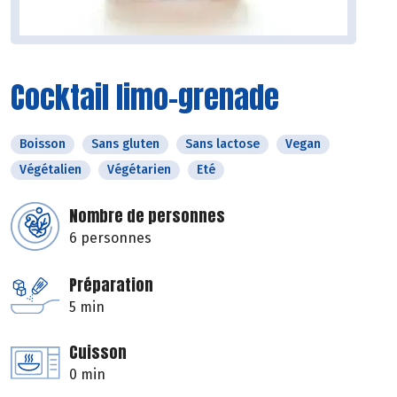
Cocktail limo-grenade
Boisson
Sans gluten
Sans lactose
Vegan
Végétalien
Végétarien
Eté
Nombre de personnes
6 personnes
Préparation
5 min
Cuisson
0 min