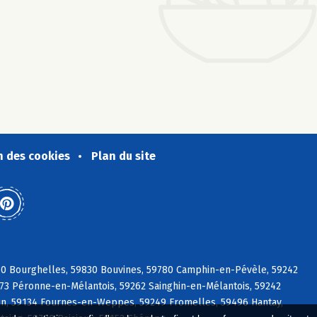
n des cookies
Plan du site
30 Bourghelles, 59830 Bouvines, 59780 Camphin-en-Pévèle, 59242
273 Péronne-en-Mélantois, 59262 Sainghin-en-Mélantois, 59242
in, 59134 Fournes-en-Weppes, 59249 Fromelles, 59496 Hantay,