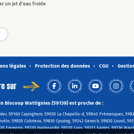
r un jet d'eau froide
ons légales
Protection des données
CGU
Gestio
re sur
n Biocoop Wattignies (59139) est proche de :
nier, 59160 Capinghem, 59930 La Chapelle-d, 59840 Prémesques, 598
vèle, 59830 Cobrieux, 59830 Cysoing, 59242 Genech, 59830 Louvil, 59
20 Emmerin, 59320 Haubourdin, 59120 Loos, 59211 Santes, 59136 Wavr