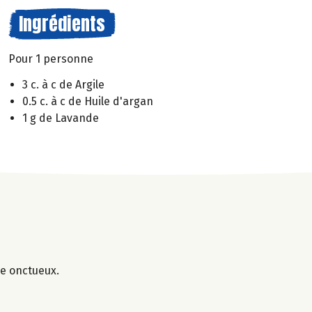
Ingrédients
Pour 1 personne
3 c. à c de Argile
0.5 c. à c de Huile d'argan
1 g de Lavande
ge onctueux.