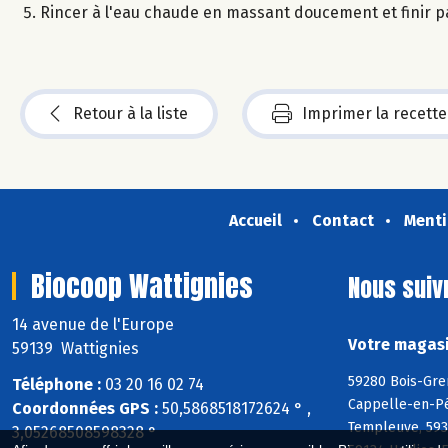
Rincer à l'eau chaude en massant doucement et finir pa
Retour à la liste
Imprimer la recette
Accueil
Contact
Menti
Biocoop Wattignies
Nous suiv
14 avenue de l'Europe
Votre magasi
59139 Wattignies
59280 Bois-Gre
Téléphone :
03 20 16 02 74
Cappelle-en-Pé
Coordonnées GPS :
50,5868518172624 ° ,
Templeuve, 593
3,05268508598328 °