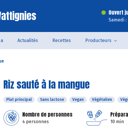
attignies
Ouvert j
Samedi :
da
Actualités
Recettes
Producteurs
ue
Riz sauté à la mangue
Plat principal
Sans lactose
Vegan
Végétalien
Vég
Nombre de personnes
Prépara
4 personnes
10 min