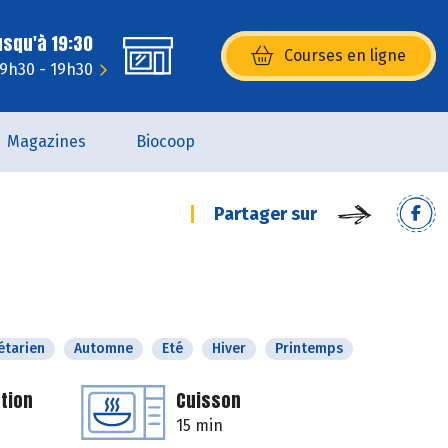
usqu'à 19:30
Courses en ligne
(s’ouvre dans une nouvelle fenêtr
 9h30 - 19h30
Magazines
Biocoop
Partager sur
étarien
Automne
Eté
Hiver
Printemps
tion
Cuisson
15 min