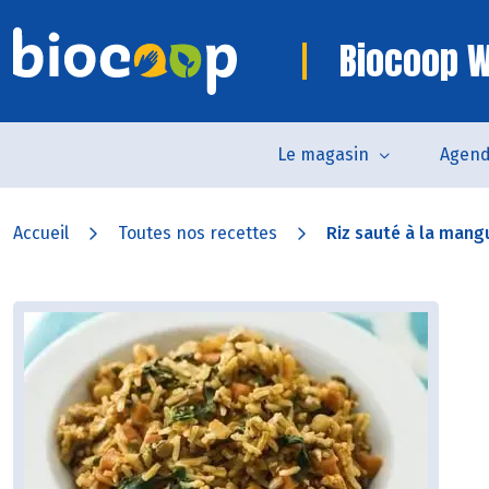
Biocoop W
Le magasin
Agen
Accueil
Toutes nos recettes
Riz sauté à la mang