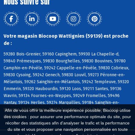
Nous suivre sur
Votre magasin Biocoop Wattignies (59139) est proche
de :
59280 Bois-Grenier, 59160 Capinghem, 59930 La Chapelle-d,
59840 Prémesques, 59830 Bourghelles, 59830 Bouvines, 59780
Camphin-en-Pévèle, 59242 Cappelle-en-Pévèle, 59830 Cobrieux,
59830 Cysoing, 59242 Genech, 59830 Louvil, 59273 Péronne-en-
Mélantois, 59262 Sainghin-en-Mélantois, 59242 Templeuve, 59320
Emmerin, 59320 Haubourdin, 59120 Loos, 59211 Santes, 59136
Wavrin, 59134 Fournes-en-Weppes, 59249 Fromelles, 59496
Hantay, 59134 Herlies, 59274 Marquillies, 59184 Sainghin-en-
Weppes, 59134 Wicres, 59152 Anstaing, 59780 Baisieux, 59152
Afin de vous offrir la meilleure expérience possible, Biocoop utilise
Chéreng
des cookies : pour assurer une performance optimale du site, pour
récolter des statistiques afin d'analyser le trafic et la performance
du site et vous proposer une navigation personnalisée en toute