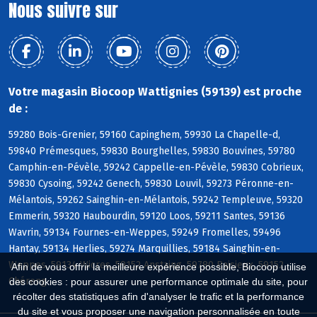
Nous suivre sur
Votre magasin Biocoop Wattignies (59139) est proche
de :
59280 Bois-Grenier, 59160 Capinghem, 59930 La Chapelle-d,
59840 Prémesques, 59830 Bourghelles, 59830 Bouvines, 59780
Camphin-en-Pévèle, 59242 Cappelle-en-Pévèle, 59830 Cobrieux,
59830 Cysoing, 59242 Genech, 59830 Louvil, 59273 Péronne-en-
Mélantois, 59262 Sainghin-en-Mélantois, 59242 Templeuve, 59320
Emmerin, 59320 Haubourdin, 59120 Loos, 59211 Santes, 59136
Wavrin, 59134 Fournes-en-Weppes, 59249 Fromelles, 59496
Hantay, 59134 Herlies, 59274 Marquillies, 59184 Sainghin-en-
Weppes, 59134 Wicres, 59152 Anstaing, 59780 Baisieux, 59152
Afin de vous offrir la meilleure expérience possible, Biocoop utilise
Chéreng
des cookies : pour assurer une performance optimale du site, pour
récolter des statistiques afin d'analyser le trafic et la performance
du site et vous proposer une navigation personnalisée en toute