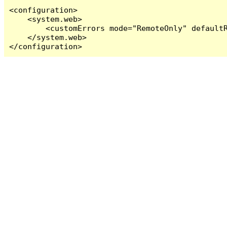
<configuration>

    <system.web>

        <customErrors mode="RemoteOnly" defaultR
    </system.web>

</configuration>