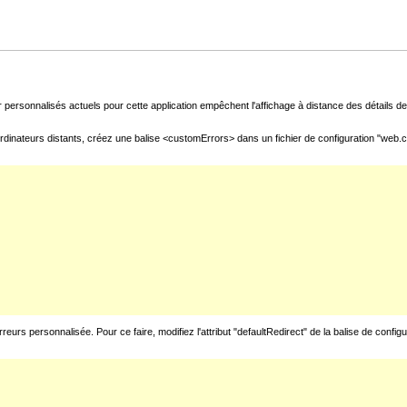
 personnalisés actuels pour cette application empêchent l'affichage à distance des détails de 
rdinateurs distants, créez une balise <customErrors> dans un fichier de configuration "web.con
urs personnalisée. Pour ce faire, modifiez l'attribut "defaultRedirect" de la balise de config