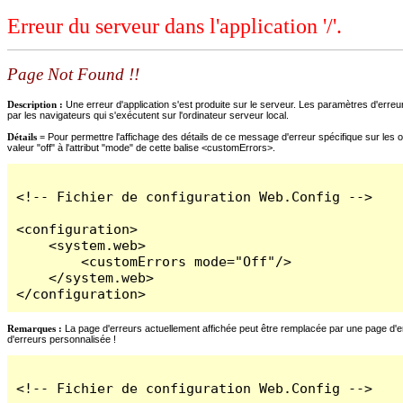
Erreur du serveur dans l'application '/'.
Page Not Found !!
Description :
Une erreur d'application s'est produite sur le serveur. Les paramètres d'erreur
par les navigateurs qui s'exécutent sur l'ordinateur serveur local.
Détails =
Pour permettre l'affichage des détails de ce message d'erreur spécifique sur les o
valeur "off" à l'attribut "mode" de cette balise <customErrors>.
<!-- Fichier de configuration Web.Config -->

<configuration>

    <system.web>

        <customErrors mode="Off"/>

    </system.web>

</configuration>
Remarques :
La page d'erreurs actuellement affichée peut être remplacée par une page d'erre
d'erreurs personnalisée !
<!-- Fichier de configuration Web.Config -->
