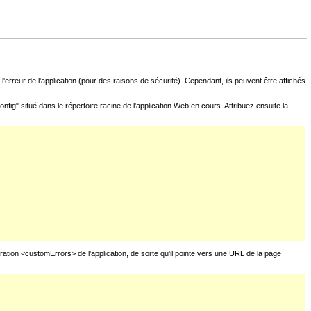
l'erreur de l'application (pour des raisons de sécurité). Cependant, ils peuvent être affichés
fig" situé dans le répertoire racine de l'application Web en cours. Attribuez ensuite la
uration <customErrors> de l'application, de sorte qu'il pointe vers une URL de la page