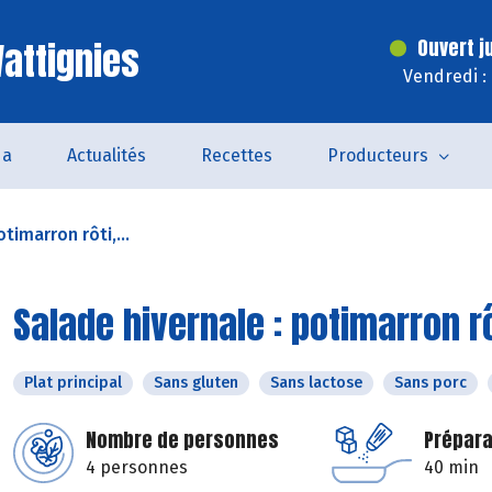
attignies
Ouvert j
Vendredi :
da
Actualités
Recettes
Producteurs
timarron rôti,...
Salade hivernale : potimarron rô
Plat principal
Sans gluten
Sans lactose
Sans porc
Nombre de personnes
Prépara
4 personnes
40 min