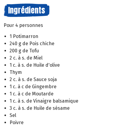
Ingrédients
Pour 4 personnes
1 Potimarron
240 g de Pois chiche
200 g de Tofu
2 c. à s. de Miel
1 c. à s. de Huile d'olive
Thym
2 c. à s. de Sauce soja
1 c. à c de Gingembre
1 c. à c de Moutarde
1 c. à s. de Vinaigre balsamique
3 c. à s. de Huile de sésame
Sel
Poivre