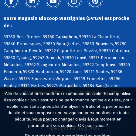
Votre magasin Biocoop Wattignies (59139) est proche
de :
59280 Bois-Grenier, 59160 Capinghem, 59930 La Chapelle-d,
59840 Prémesques, 59830 Bourghelles, 59830 Bouvines, 59780
Camphin-en-Pévèle, 59242 Cappelle-en-Pévèle, 59830 Cobrieux,
59830 Cysoing, 59242 Genech, 59830 Louvil, 59273 Péronne-en-
Mélantois, 59262 Sainghin-en-Mélantois, 59242 Templeuve, 59320
Emmerin, 59320 Haubourdin, 59120 Loos, 59211 Santes, 59136
Wavrin, 59134 Fournes-en-Weppes, 59249 Fromelles, 59496
Hantay, 59134 Herlies, 59274 Marquillies, 59184 Sainghin-en-
Weppes, 59134 Wicres, 59152 Anstaing, 59780 Baisieux, 59152
Afin de vous offrir la meilleure expérience possible, Biocoop utilise
Chéreng
des cookies : pour assurer une performance optimale du site, pour
récolter des statistiques afin d'analyser le trafic et la performance
du site et vous proposer une navigation personnalisée en toute
sécurité. Vous pouvez changer d'avis à tout moment en
Biocoop.fr
Le réseau Biocoop
paramétrant vos cookies. OK pour vous ?
Copyright Biocoop 2026