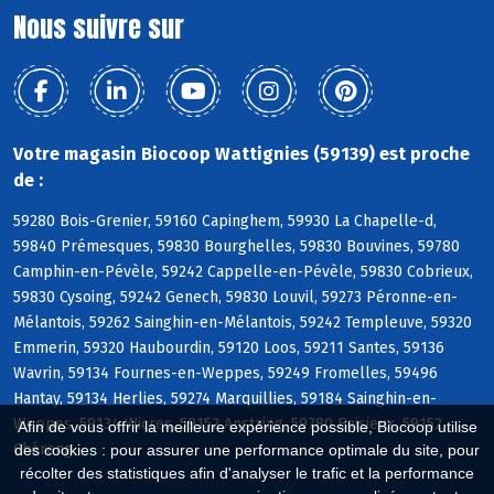
Nous suivre sur
Votre magasin Biocoop Wattignies (59139) est proche
de :
59280 Bois-Grenier, 59160 Capinghem, 59930 La Chapelle-d,
59840 Prémesques, 59830 Bourghelles, 59830 Bouvines, 59780
Camphin-en-Pévèle, 59242 Cappelle-en-Pévèle, 59830 Cobrieux,
59830 Cysoing, 59242 Genech, 59830 Louvil, 59273 Péronne-en-
Mélantois, 59262 Sainghin-en-Mélantois, 59242 Templeuve, 59320
Emmerin, 59320 Haubourdin, 59120 Loos, 59211 Santes, 59136
Wavrin, 59134 Fournes-en-Weppes, 59249 Fromelles, 59496
Hantay, 59134 Herlies, 59274 Marquillies, 59184 Sainghin-en-
Weppes, 59134 Wicres, 59152 Anstaing, 59780 Baisieux, 59152
Afin de vous offrir la meilleure expérience possible, Biocoop utilise
Chéreng
des cookies : pour assurer une performance optimale du site, pour
récolter des statistiques afin d'analyser le trafic et la performance