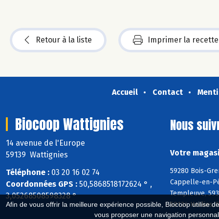
Retour à la liste
Imprimer la recette
Accueil
Contact
Menti
Biocoop Wattignies
Nous suiv
14 avenue de l'Europe
Votre magasi
59139 Wattignies
59280 Bois-Gre
Téléphone :
03 20 16 02 74
Cappelle-en-Pé
Coordonnées GPS :
50,5868518172624 ° ,
Templeuve, 593
3,05268508598328 °
59134 Herlies, 
Afin de vous offrir la meilleure expérience possible, Biocoop utilise d
vous proposer une navigation personnal