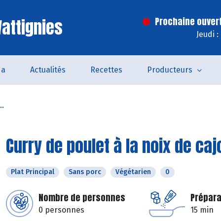
attignies
Prochaine ouver
Jeudi 
da
Actualités
Recettes
Producteurs
..
Curry de poulet à la noix de caj
Plat Principal
Sans porc
Végétarien
0
Nombre de personnes
Prépara
0 personnes
15 min