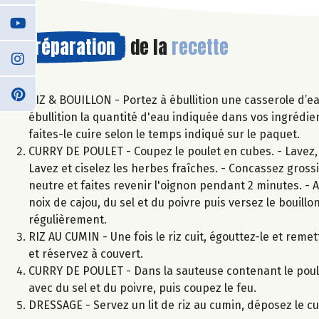
Préparation
de la
recette
RIZ & BOUILLON - Portez à ébullition une casserole d’ea
ébullition la quantité d'eau indiquée dans vos ingrédients
faites-le cuire selon le temps indiqué sur le paquet.
CURRY DE POULET - Coupez le poulet en cubes. - Lavez, é
Lavez et ciselez les herbes fraîches. - Concassez gross
neutre et faites revenir l'oignon pendant 2 minutes. - Aj
noix de cajou, du sel et du poivre puis versez le bouil
régulièrement.
RIZ AU CUMIN - Une fois le riz cuit, égouttez-le et reme
et réservez à couvert.
CURRY DE POULET - Dans la sauteuse contenant le poule
avec du sel et du poivre, puis coupez le feu.
DRESSAGE - Servez un lit de riz au cumin, déposez le c