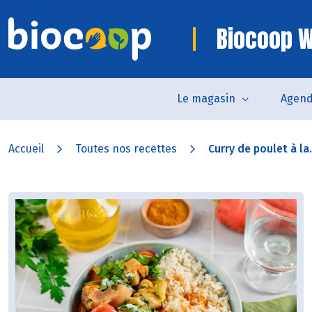
Biocoop W
Le magasin
Agen
Accueil
Toutes nos recettes
Curry de poulet à la.