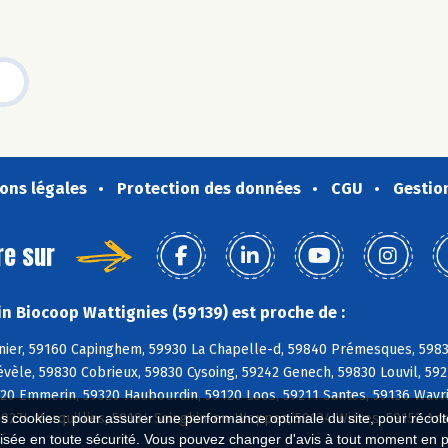
ons légales
Protection des données
CGU
Gestio
re sur
n Biocoop Wattignies (59139) est proche de :
nier, 59160 Capinghem, 59930 La Chapelle-d, 59840 Prémesques, 598
vèle, 59830 Cobrieux, 59830 Cysoing, 59242 Genech, 59830 Louvil, 59
20 Emmerin, 59320 Haubourdin, 59120 Loos, 59211 Santes, 59136 Wavr
59274 Marquillies, 59184 Sainghin-en-Weppes, 59134 Wicres, 59152 Ans
es cookies : pour assurer une performance optimale du site, pour récolter
isée en toute sécurité. Vous pouvez changer d'avis à tout moment en 