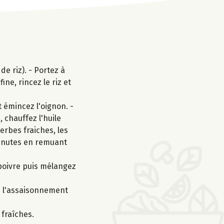
e riz). - Portez à
ine, rincez le riz et
 émincez l'oignon. -
 chauffez l'huile
herbes fraiches, les
 minutes en remuant
 poivre puis mélangez
z l'assaisonnement
 fraîches.