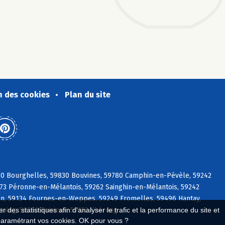
n des cookies
Plan du site
30 Bourghelles, 59830 Bouvines, 59780 Camphin-en-Pévèle, 59242
273 Péronne-en-Mélantois, 59262 Sainghin-en-Mélantois, 59242
in, 59134 Fournes-en-Weppes, 59249 Fromelles, 59496 Hantay,
taing, 59780 Baisieux, 59152 Chéreng
 des statistiques afin d'analyser le trafic et la performance du site et
paramétrant vos cookies. OK pour vous ?