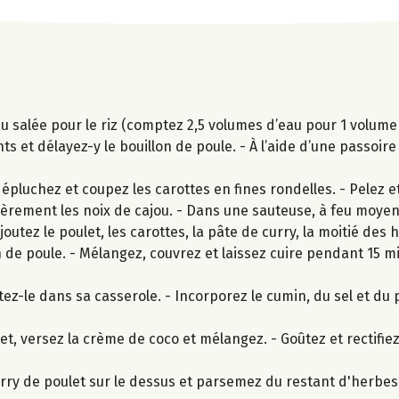
u salée pour le riz (comptez 2,5 volumes d’eau pour 1 volume d
 et délayez-y le bouillon de poule. - À l’aide d’une passoire f
pluchez et coupez les carottes en fines rondelles. - Pelez et
ièrement les noix de cajou. - Dans une sauteuse, à feu moyen,
outez le poulet, les carottes, la pâte de curry, la moitié des 
lon de poule. - Mélangez, couvrez et laissez cuire pendant 15
ttez-le dans sa casserole. - Incorporez le cumin, du sel et du
t, versez la crème de coco et mélangez. - Goûtez et rectifie
urry de poulet sur le dessus et parsemez du restant d'herbes