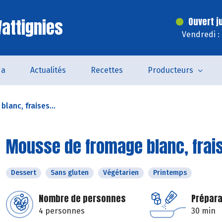
attignies
Ouvert j
Vendredi :
da
Actualités
Recettes
Producteurs
lanc, fraises...
Mousse de fromage blanc, frai
Dessert
Sans gluten
Végétarien
Printemps
Nombre de personnes
Prépara
4 personnes
30 min