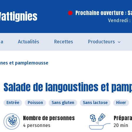
attignies
Prochaine ouverture : 
Vendredi :
da
Actualités
Recettes
Producteurs
ines et pamplemousse
Salade de langoustines et pa
Entrée
Poisson
Sans gluten
Sans lactose
Hiver
Nombre de personnes
Prépara
4 personnes
20 min