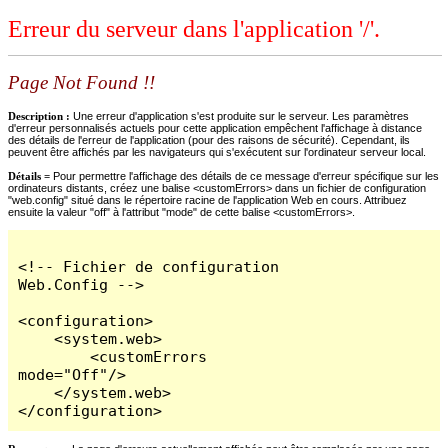
Erreur du serveur dans l'application '/'.
Page Not Found !!
Description :
Une erreur d'application s'est produite sur le serveur. Les paramètres
d'erreur personnalisés actuels pour cette application empêchent l'affichage à distance
des détails de l'erreur de l'application (pour des raisons de sécurité). Cependant, ils
peuvent être affichés par les navigateurs qui s'exécutent sur l'ordinateur serveur local.
Détails =
Pour permettre l'affichage des détails de ce message d'erreur spécifique sur les
ordinateurs distants, créez une balise <customErrors> dans un fichier de configuration
"web.config" situé dans le répertoire racine de l'application Web en cours. Attribuez
ensuite la valeur "off" à l'attribut "mode" de cette balise <customErrors>.
<!-- Fichier de configuration 
Web.Config -->

<configuration>

    <system.web>

        <customErrors 
mode="Off"/>

    </system.web>

</configuration>