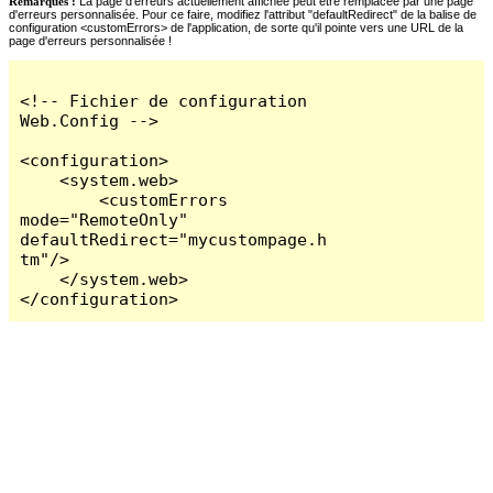
Remarques :
La page d'erreurs actuellement affichée peut être remplacée par une page
d'erreurs personnalisée. Pour ce faire, modifiez l'attribut "defaultRedirect" de la balise de
configuration <customErrors> de l'application, de sorte qu'il pointe vers une URL de la
page d'erreurs personnalisée !
<!-- Fichier de configuration 
Web.Config -->

<configuration>

    <system.web>

        <customErrors 
mode="RemoteOnly" 
defaultRedirect="mycustompage.h
tm"/>

    </system.web>

</configuration>